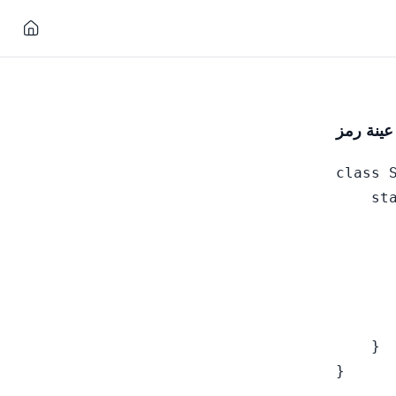
class S
    sta
       
       
      
      
      
    }

}
