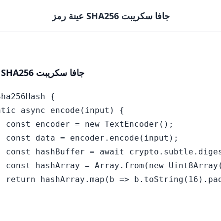
عينة رمز SHA256 جافا سكريبت
عينة رمز SHA256 جافا سكريبت
ha256Hash {

tic async encode(input) {

 const encoder = new TextEncoder();

 const data = encoder.encode(input);

  const hashBuffer = await crypto.subtle.diges
  const hashArray = Array.from(new Uint8Array(
  return hashArray.map(b => b.toString(16).pad