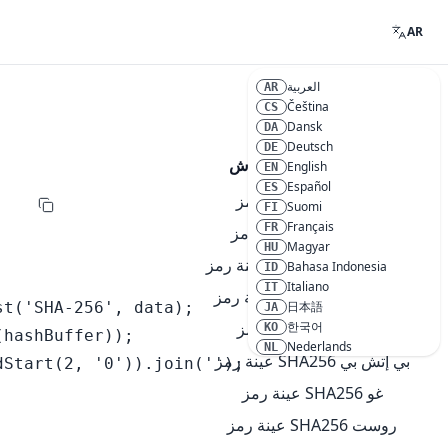
AR
العربية
AR
Čeština
CS
Dansk
DA
Deutsch
DE
عينة رمز الهاش SHA256
English
EN
Español
ES
عينة رمز SHA256 جافا
Suomi
FI
Français
FR
عينة رمز SHA256 بايثون
Magyar
HU
عينة رمز SHA256 جافا سكريبت
Bahasa Indonesia
ID
Italiano
IT
عينة رمز SHA256 سي شارب
t('SHA-256', data);

日本語
JA
한국어
عينة رمز SHA256 سي
KO
hashBuffer));

Nederlands
NL
عينة رمز SHA256 بي إتش بي
Start(2, '0')).join('');

Polski
PL
Português
PT
عينة رمز SHA256 غو
Română
RO
عينة رمز SHA256 روست
Русский
RU
Svenska
SV