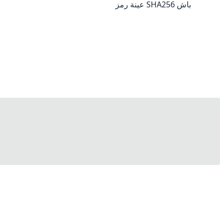
عينة رمز SHA256 باش
ภาษาไทย
TH
Türkçe
TR
Tiếng Việt
VI
中文（简体）
ZH
中文（繁體）
ZH