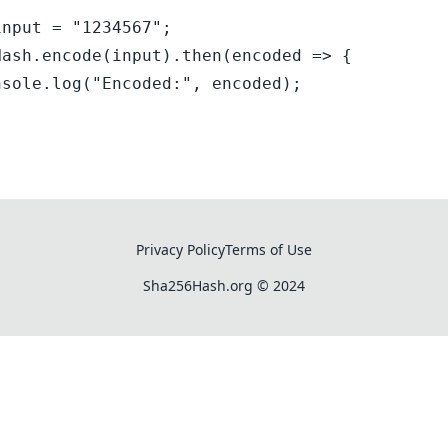
nput = "1234567";

ash.encode(input).then(encoded => {

sole.log("Encoded:", encoded);

Privacy Policy
Terms of Use
Sha256Hash.org
© 2024