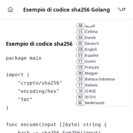
Esempio di codice sha256 Golang
IT
العربية
AR
Čeština
CS
Dansk
DA
Esempio di codice sha256 Golang
Deutsch
DE
English
EN
Español
ES
package main

Suomi
FI
Français
FR
Magyar
HU
import (

Bahasa Indonesia
ID
    "crypto/sha256"

Italiano
IT
    "encoding/hex"

日本語
JA
한국어
KO
    "fmt"

Nederlands
NL
)

Polski
PL
Português
PT
Română
RO
func encode(input []byte) string {

Русский
RU
    hash := sha256.Sum256(input)

Svenska
SV