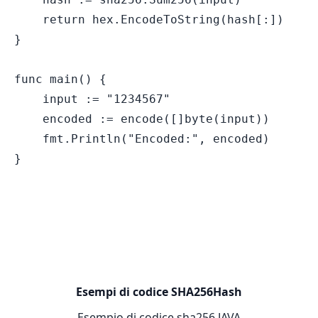
ภาษาไทย
TH
    return hex.EncodeToString(hash[:])

Türkçe
TR
}

Tiếng Việt
VI
中文（简体）
ZH
中文（繁體）
ZH
func main() {

    input := "1234567"

    encoded := encode([]byte(input))

    fmt.Println("Encoded:", encoded)

Esempi di codice SHA256Hash
Esempio di codice sha256 JAVA