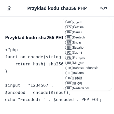
Przykład kodu sha256 PHP
PL
العربية
AR
Čeština
CS
Dansk
DA
Przykład kodu sha256 PHP
Deutsch
DE
English
EN
Español
ES
<?php

Suomi
FI
function encode(string $text): string {

Français
FR
Magyar
HU
    return hash('sha256', $text);

Bahasa Indonesia
ID
}

Italiano
IT
日本語
JA
한국어
KO
$input = "1234567";

Nederlands
NL
$encoded = encode($input);

Polski
PL
Português
PT
Română
RO
Русский
RU
Svenska
SV