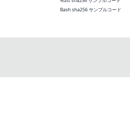
Rust sha256 サンプルコード
ภาษาไทย
TH
Bash sha256 サンプルコード
Türkçe
TR
Tiếng Việt
VI
中文（简体）
ZH
中文（繁體）
ZH