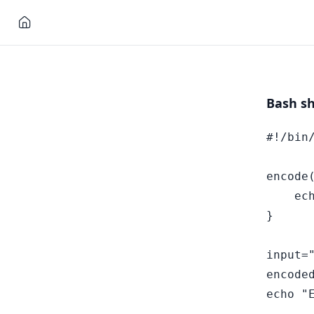
Bash 
#!/bin/
encode(
    ech
}

input="
encoded