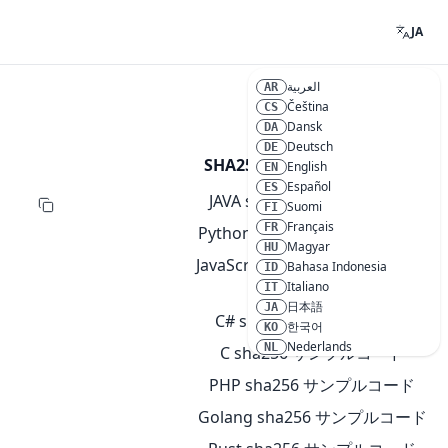
JA
العربية
AR
Čeština
CS
Dansk
DA
Deutsch
DE
SHA256Hash コードサンプル
English
EN
Español
ES
JAVA sha256 サンプルコード
Suomi
FI
Français
FR
Python sha256 サンプルコード
Magyar
HU
JavaScript sha256 サンプルコー
Bahasa Indonesia
ID
Italiano
ド
IT
日本語
JA
C# sha256 サンプルコード
한국어
KO
Nederlands
NL
C sha256 サンプルコード
Polski
PL
PHP sha256 サンプルコード
Português
PT
Română
RO
Golang sha256 サンプルコード
Русский
RU
Svenska
SV