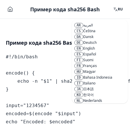
Пример кода sha256 Bash
RU
العربية
AR
Čeština
CS
Dansk
DA
Пример кода sha256 Bash
Deutsch
DE
English
EN
Español
ES
#!/bin/bash

Suomi
FI
Français
FR
Magyar
HU
encode() {

Bahasa Indonesia
ID
    echo -n "$1" | sha256sum | cut -d' ' -f
Italiano
IT
}

日本語
JA
한국어
KO
Nederlands
NL
input="1234567"

Polski
PL
Português
PT
encoded=$(encode "$input")

Română
RO
Русский
RU
Svenska
SV